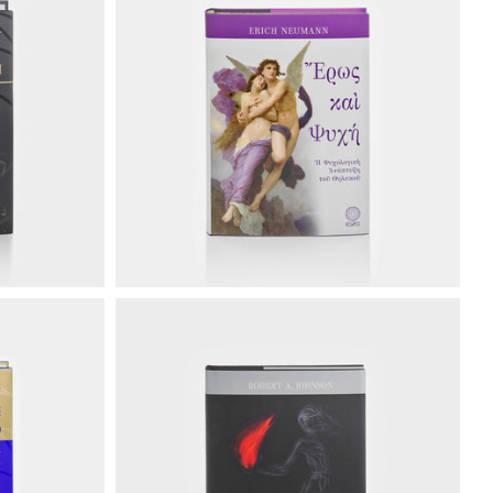
€40.00
€27.50