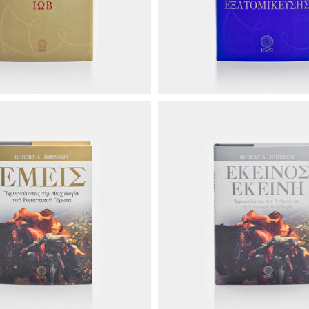
€30.00
€27.50